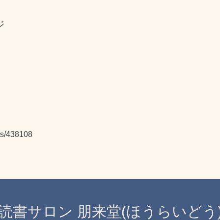
ジ
nts/438108
読書サロン 朋来堂(ほうらいどう