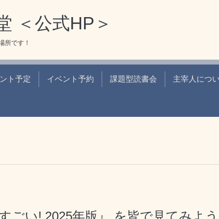
堂 ＜公式HP＞
場所です！
ント予定
イベント予約
課題型読書会
主宰人につ
がすごい! 2025年版』 を皆で見てみよ