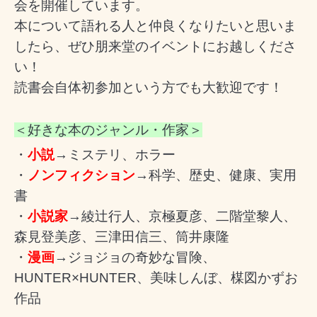
会を開催しています。
本について語れる人と仲良くなりたいと思いま
したら、ぜひ朋来堂のイベントにお越しくださ
い！
読書会自体初参加という方でも大歓迎です！
＜好きな本のジャンル・作家＞
・
小説
→ミステリ、ホラー
・
ノンフィクション
→科学、歴史、健康、実用
書
・
小説家
→綾辻行人、京極夏彦、二階堂黎人、
森見登美彦、三津田信三、筒井康隆
・
漫画
→ジョジョの奇妙な冒険、
HUNTER×HUNTER、美味しんぼ、楳図かずお
作品