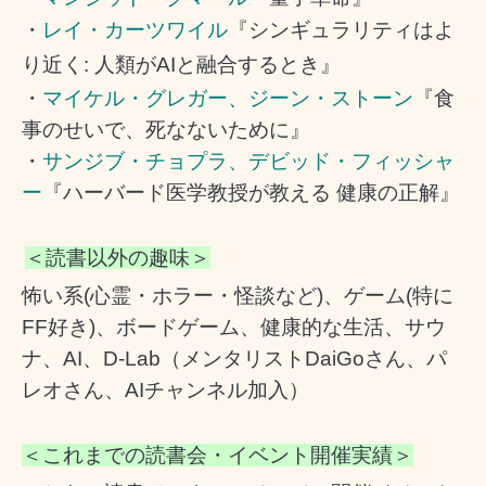
・
レイ・カーツワイル
『
シンギュラリティはよ
り近く: 人類がAIと融合するとき
』
・
マイケル・グレガー、
ジーン・ストーン
『
食
事のせいで、死なないために
』
・
サンジブ・チョプラ、
デビッド・フィッシャ
ー
『
ハーバード医学教授が教える 健康の正解
』
＜読書以外の趣味＞
怖い系(心霊・ホラー・怪談など)、ゲーム(特に
FF好き)、ボードゲーム、健康的な生活、サウ
ナ、AI、D-Lab（メンタリストDaiGoさん、パ
レオさん、AI
チャンネル加入）
＜これまでの読書会・イベント開催実績＞