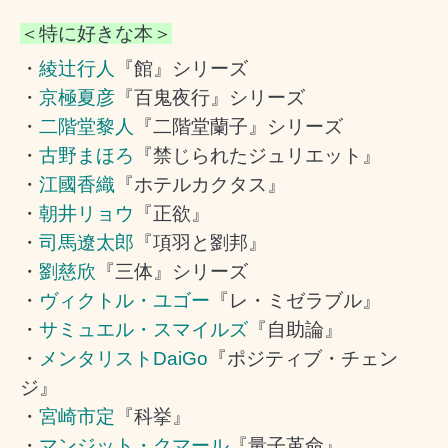
＜特に好きな本＞
・
綾辻行人
『館』シリーズ
・
京極夏彦
『百鬼夜行』シリーズ
・
二階堂黎人
『二階堂蘭子』シリーズ
・
古野まほろ
『禁じられたジュリエット』
・
江國香織
『ホテルカクタス』
・
朝井リョウ
『正欲』
・
司馬遼太郎
『項羽と劉邦』
・
劉慈欣
『三体』シリーズ
・
ヴィクトル・ユゴー
『レ・ミゼラブル』
・
サミュエル・スマイルズ
『自助論』
・
メンタリストDaiGo
『ポジティブ・チェン
ジ』
・
宮崎市定
『科挙』
・
マンジット・クマール
『量子革命』