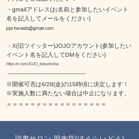
・gmailアドレス(お名前と参加したいイベント
名を記入してメールをください)
jojo.horaido@gmail.com
・X(旧ツイッター)JOJOアカウント(参加したい
イベント名を記入してDMをください)
https://x.com/JOJO_dokushokai
------------------------------------------
※開催可否は6/28(金)の15時頃に決定します！
※実施人数に満たない場合は中止になります。
＝
＝
＝
＝
＝
＝
＝
＝
＝
＝
＝
＝
＝
＝
＝
＝
＝
読書サロン 朋来堂(ほうらいどう)